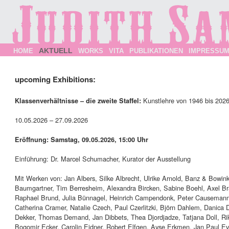
AKTUELL
HOME
WORKS
VITA
PUBLIKATIONEN
IMPRESSU
upcoming Exhibitions:
Kunstlehre von 1946 bis 202
Klassenverhältnisse – die zweite Staffel:
10.05.2026 – 27.09.2026
Eröffnung: Samstag, 09.05.2026, 15:00 Uhr
Einführung: Dr. Marcel Schumacher, Kurator der Ausstellung
Mit Werken von: Jan Albers, Silke Albrecht, Ulrike Arnold, Banz & Bowink
Baumgartner, Tim Berresheim, Alexandra Bircken, Sabine Boehl, Axel Br
Raphael Brund, Julia Bünnagel, Heinrich Campendonk, Peter Causemann,
Catherina Cramer, Natalie Czech, Paul Czerlitzki, Björn Dahlem, Danica 
Dekker, Thomas Demand, Jan Dibbets, Thea Djordjadze, Tatjana Doll, Rik
Bogomir Ecker, Carolin Eidner, Robert Elfgen, Ayşe Erkmen, Jan Paul Ev