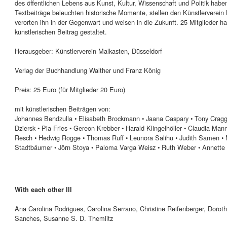
des öffentlichen Lebens aus Kunst, Kultur, Wissenschaft und Politik hab
Textbeiträge beleuchten historische Momente, stellen den Künstlerverein 
verorten ihn in der Gegenwart und weisen in die Zukunft. 25 Mitglieder 
künstlerischen Beitrag gestaltet.
Herausgeber: Künstlerverein Malkasten, Düsseldorf
Verlag der Buchhandlung Walther und Franz König
Preis: 25 Euro (für Mitglieder 20 Euro)
mit künstlerischen Beiträgen von:
Johannes Bendzulla • Elisabeth Brockmann • Jaana Caspary • Tony Cragg
Dziersk • Pia Fries • Gereon Krebber • Harald Klingelhöller • Claudia Ma
Resch • Hedwig Rogge • Thomas Ruff • Leunora Salihu • Judith Samen • 
Stadtbäumer • Jörn Stoya • Paloma Varga Weisz • Ruth Weber • Annett
With each other III
Ana Carolina Rodrigues, Carolina Serrano, Christine Reifenberger, Doro
Sanches, Susanne S. D. Themlitz