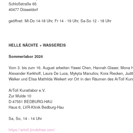
Schloßstraße 65
40477 Düsseldorf
geöffnet: Mi-Do 14-18 Uhr, Fr 14 - 19 Uhr, Sa-So 12 - 18 Uhr
HELLE NÄCHTE + WASSEREIS
Sommerlabor 2024
Vom 3. bis zum 16. August arbeiten Yawei Chen, Hannah Glaser, Mona H
Alexander Kerkhoff, Laura De Luca, Mykyta Manuilov, Kora Riecken, Jud
Walker und Elisa Mathilda Weikert vor Ort in den Räumen des ArToll Kun
ArToll Kunstlabor e.V.
Zur Mulde 10
D-47551 BEDBURG-HAU
Haus 6, LVR-Klinik Bedburg-Hau
Sa, So, 14 - 14 Uhr
https://artoll.jimdofree.com/