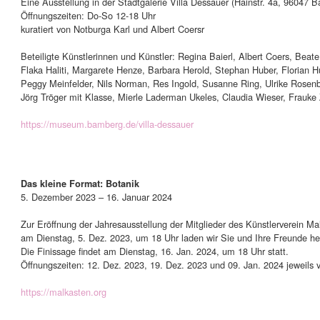
Eine Ausstellung in der Stadtgalerie Villa Dessauer (Hainstr. 4a, 96047 
Öffnungszeiten: Do-So 12-18 Uhr
kuratiert von Notburga Karl und Albert Coersr
Beteiligte Künstlerinnen und Künstler: Regina Baierl, Albert Coers, Beat
Flaka Haliti, Margarete Henze, Barbara Herold, Stephan Huber, Florian H
Peggy Meinfelder, Nils Norman, Res Ingold, Susanne Ring, Ulrike Rose
Jörg Tröger mit Klasse, Mierle Laderman Ukeles, Claudia Wieser, Frauke 
https://museum.bamberg.de/villa-dessauer
Das kleine Format: Botanik
5. Dezember 2023 – 16. Januar 2024
Zur Eröffnung der Jahresausstellung der Mitglieder des Künstlerverein Ma
am Dienstag, 5. Dez. 2023, um 18 Uhr laden wir Sie und Ihre Freunde her
Die Finissage findet am Dienstag, 16. Jan. 2024, um 18 Uhr statt.
Öffnungszeiten: 12. Dez. 2023, 19. Dez. 2023 und 09. Jan. 2024 jeweils 
https://malkasten.org