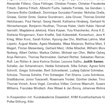
Alexander Föllenz, Claus Föttinger, Christian Forsen, Christian Freudenbe
Fritsch, Sabrina Fritsch, Albrecht Fuchs, Isabella Fürnkäs, Isa Genzken,
Clemens Botho Goldbach, Dominique Gonzalez-Foerster, Nicholas Grafia,
Grosse, Günter Grote, Gesine Grundmann, Julia Gruner, Thomas Grünfel
Heitzhausen, Paul Hempt, Georg Herold, Katharina Hinsberg, Gerhard 
Hörnschemeyer, Benjamin Houlihan, Thomas Huber, Uschi Huber, Hanna
Isenrath, Magdalena Jetelová, Klara Kayser, Yury Kharchenko, Anna K.E.
Stefanie Klingemann, Karin Kneffel, Seb Koberstädt, Konsortium, Jens K
Krieg, Milan Kunc, Sarah Kürten, Kyoung-Jae Cho, Matthias Lahme, Mai
Lüpertz, August Macke, Agata Madejska, Wasa Marjanov, Bettina Marx, E
Megert, Florian Meisenberg, Gerhard Merz, Ulrike Möschel, Wilhelm Mundt
Norberg, Albert Oehlen, Markus Oehlen, Michael van Ofen, Walter Ophey,
Anys Reimann, Thomas Rentmeister, Gerhard Richter, Sebastian Riemer
Ruff, Lex Rütten & Jana Kerima Stolzer, Leunora Salihu,
,
Judith Samen
Schaller, Jan Scharrelmann, Hedda Schattanik, Silke Schatz, Agnes Sch
Schmitt, Gregor Schneider, Berit Schneidereit, Ludwig Gabriel Schrieber,
Schulze, Thomas Schütte, Fritz Schwegler, Fari Shams, Lucia Sotnikova,
Stadtbäumer, Junior Toscanelli, Rosemarie Trockel, Günther Uecker, Tim
Thomas Virnich, Anna Vogel, Cornelius Völker, Corinne Wasmuht, Susan
Williams, Franziska Windisch, Alex Wissel & Jan Bonny, Johannes Wohn
In Kooperation mit: Kunstakademie Düsseldorf, KHM Kunsthochschule fü
Polke-Stiftung, Köln